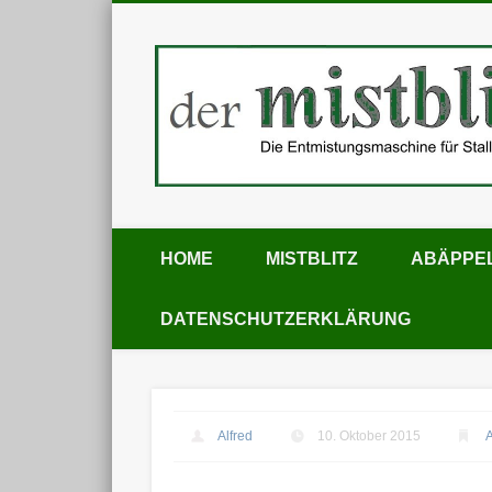
Facebook
Vimeo
Stall bzw. Pferdestall ausmisten
HOME
MISTBLITZ
ABÄPPE
DATENSCHUTZERKLÄRUNG
Alfred
10. Oktober 2015