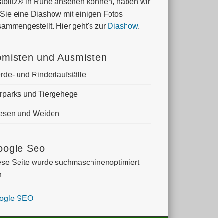
stblitz® in Ruhe ansehen können, haben wir
 Sie eine Diashow mit einigen Fotos
sammengestellt. Hier geht's zur
Diashow
.
bmisten und Ausmisten
rde- und Rinderlaufställe
erparks und Tiergehege
esen und Weiden
oogle Seo
ese Seite wurde suchmaschinenoptimiert
n
ogle SEO