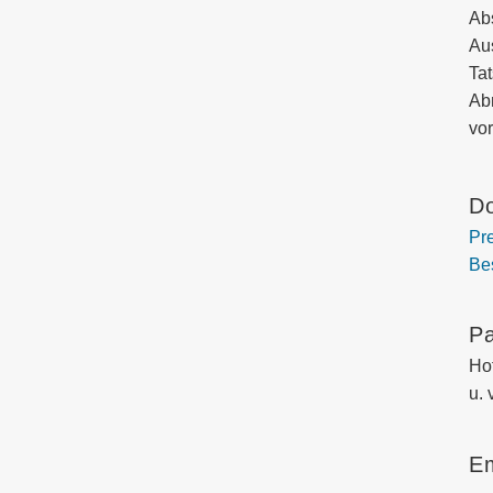
Abs
Au
Ta
Ab
vor
D
Pre
Be
Pa
Ho
u. 
Em