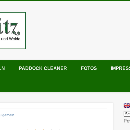
Der Mistblitz
LN
PADDOCK CLEANER
FOTOS
IMPRES
Allgemein
Po