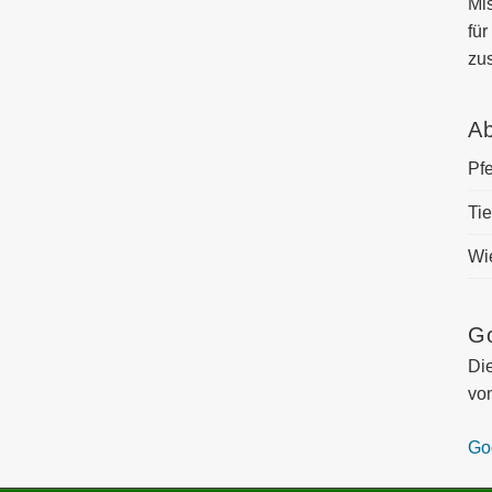
Mi
für
zu
A
Pfe
Ti
Wi
G
Di
vo
Go