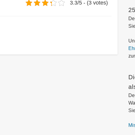
3.3/5 - (3 votes)
25
Der
Si
Und
Eh
zu
Di
al
De
Wa
Sie
Mi