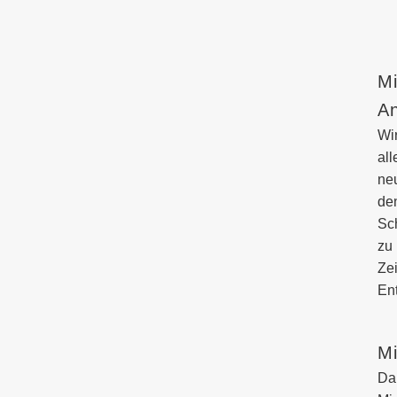
Mi
A
Wir
all
ne
de
Sc
zu
Zei
En
Mi
Da